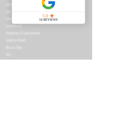
Jetzt lernen
App-Inhalt
Lohnt es sich?
Lernmaterial
Akademien & Unternehmen
Soldaten-Rabatt
Meister Blog
FAQ
Prüfungszulassung
Über uns
SUPPORT
Kontakt
MEISTER-APP
App-Login ←